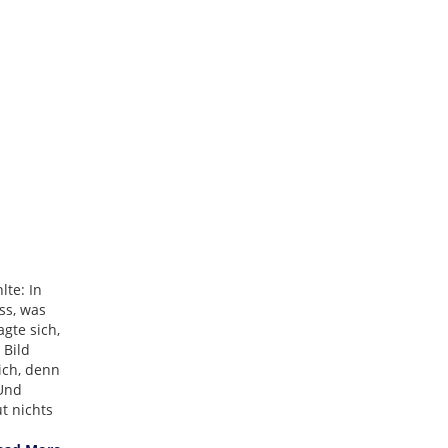
lte: In
ss, was
gte sich,
 Bild
ich, denn
 Und
t nichts