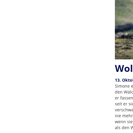
Wol
13. Okto
Simone e
den Wälde
er fasse
seit er s
verschwa
nie mehr
wenn sie
als den W