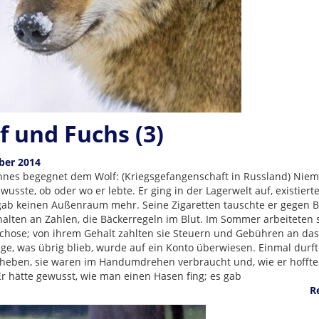
f und Fuchs (3)
ber 2014
nes begegnet dem Wolf: (Kriegsgefangenschaft in Russland) Nie
usste, ob oder wo er lebte. Er ging in der Lagerwelt auf, existiert
 gab keinen Außenraum mehr. Seine Zigaretten tauschte er gegen B
thalten an Zahlen, die Bäckerregeln im Blut. Im Sommer arbeiteten 
lchose; von ihrem Gehalt zahlten sie Steuern und Gebühren an das
ge, was übrig blieb, wurde auf ein Konto überwiesen. Einmal durft
heben, sie waren im Handumdrehen verbraucht und, wie er hoffte,
 Er hätte gewusst, wie man einen Hasen fing; es gab
R