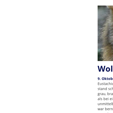
Wol
9. Oktob
Eustachi
stand sch
grau, br
als bei e
unmittel
war bern