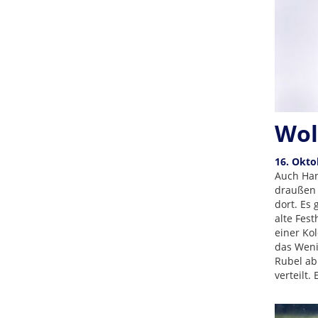
Wol
16. Okto
Auch Han
draußen w
dort. Es
alte Fes
einer Ko
das Weni
Rubel ab
verteilt.