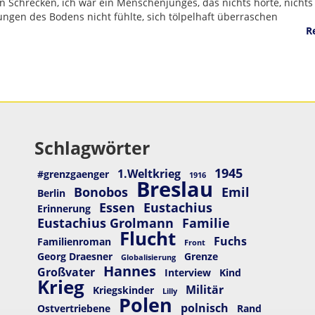
n Schrecken, ich war ein Menschenjunges, das nichts hörte, nichts 
ngen des Bodens nicht fühlte, sich tölpelhaft überraschen
R
Schlagwörter
1945
1.Weltkrieg
#grenzgaenger
1916
Breslau
Bonobos
Emil
Berlin
Essen
Eustachius
Erinnerung
Eustachius Grolmann
Familie
Flucht
Fuchs
Familienroman
Front
Georg Draesner
Grenze
Globalisierung
Hannes
Großvater
Interview
Kind
Krieg
Militär
Kriegskinder
Lilly
Polen
polnisch
Ostvertriebene
Rand