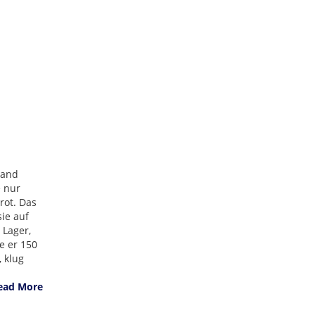
mand
e nur
rot. Das
sie auf
 Lager,
e er 150
 klug
ead More