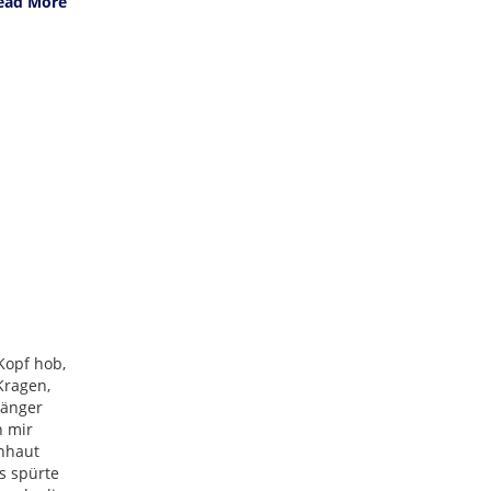
ead More
Kopf hob,
Kragen,
länger
h mir
rnhaut
s spürte