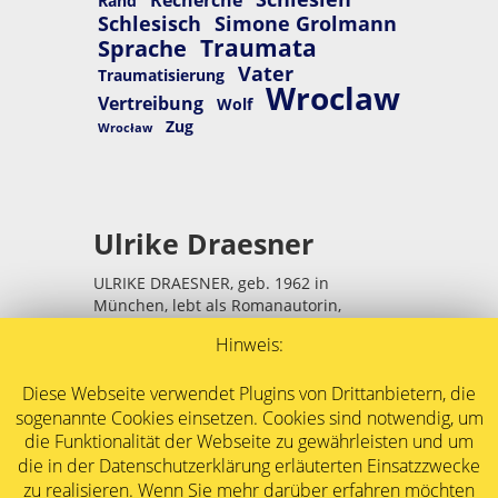
Rand
Schlesisch
Simone Grolmann
Traumata
Sprache
Vater
Traumatisierung
Wroclaw
Vertreibung
Wolf
Zug
Wrocław
Ulrike Draesner
ULRIKE DRAESNER, geb. 1962 in
München, lebt als Romanautorin,
Lyrikerin und Essayistin in Berlin.
Hinweis:
Ihr erstes Buch, gedächtnisschleifen,
Gedichte, erschien 1995. Es folgten
Diese Webseite verwendet Plugins von Drittanbietern, die
Romane, Erzählungen, Gedichtbände und
sogenannte Cookies einsetzen. Cookies sind notwendig, um
Essays.
die Funktionalität der Webseite zu gewährleisten und um
Draesner stammt aus einer schlesisch-
die in der Datenschutzerklärung erläuterten Einsatzzwecke
bayrischen Familie. Ihre Kindheit war von
zu realisieren. Wenn Sie mehr darüber erfahren möchten