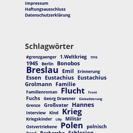
Impressum
Haftungsausschluss
Datenschutzerklärung
Schlagwörter
1.Weltkrieg
#grenzgaenger
1916
1945
Bonobos
Berlin
Breslau
Emil
Erinnerung
Essen
Eustachius
Eustachius
Grolmann
Familie
Flucht
Familienroman
Front
Fuchs
Georg Draesner
Globalisierung
Hannes
Großvater
Grenze
Krieg
Interview
Kind
Militär
Kriegskinder
Lilly
Polen
polnisch
Ostvertriebene
Schlesien
Recherche