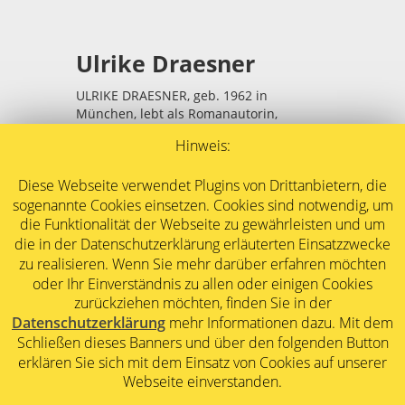
Ulrike Draesner
ULRIKE DRAESNER, geb. 1962 in
München, lebt als Romanautorin,
Lyrikerin und Essayistin in Berlin.
Hinweis:
Ihr erstes Buch, gedächtnisschleifen,
Gedichte, erschien 1995. Es folgten
Diese Webseite verwendet Plugins von Drittanbietern, die
Romane, Erzählungen, Gedichtbände und
sogenannte Cookies einsetzen. Cookies sind notwendig, um
Essays.
die Funktionalität der Webseite zu gewährleisten und um
Draesner stammt aus einer schlesisch-
die in der Datenschutzerklärung erläuterten Einsatzzwecke
bayrischen Familie. Ihre Kindheit war von
zu realisieren. Wenn Sie mehr darüber erfahren möchten
der gemischten Herkunft ihrer Eltern
oder Ihr Einverständnis zu allen oder einigen Cookies
bestimmt: Katholizismus und
zurückziehen möchten, finden Sie in der
Protestantismus, Bürgertum und
Datenschutzerklärung
mehr Informationen dazu. Mit dem
Bäuerliches, verschiedene Dialekte und
Schließen dieses Banners und über den folgenden Button
Traditionen überkreuzten sich. Im
erklären Sie sich mit dem Einsatz von Cookies auf unserer
Außenraum spielte die
Webseite einverstanden.
Fluchtgeschichte der Vaterfamilie keine
Rolle: es gab keine Sprache dafür.