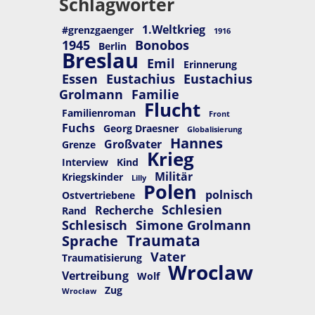
Schlagwörter
1.Weltkrieg
#grenzgaenger
1916
1945
Bonobos
Berlin
Breslau
Emil
Erinnerung
Essen
Eustachius
Eustachius
Grolmann
Familie
Flucht
Familienroman
Front
Fuchs
Georg Draesner
Globalisierung
Hannes
Großvater
Grenze
Krieg
Interview
Kind
Militär
Kriegskinder
Lilly
Polen
polnisch
Ostvertriebene
Schlesien
Recherche
Rand
Schlesisch
Simone Grolmann
Traumata
Sprache
Vater
Traumatisierung
Wroclaw
Vertreibung
Wolf
Zug
Wrocław