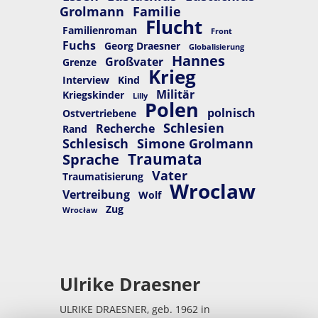
Grolmann
Familie
Flucht
Familienroman
Front
Fuchs
Georg Draesner
Globalisierung
Hannes
Großvater
Grenze
Krieg
Interview
Kind
Militär
Kriegskinder
Lilly
Polen
polnisch
Ostvertriebene
Schlesien
Recherche
Rand
Schlesisch
Simone Grolmann
Traumata
Sprache
Vater
Traumatisierung
Wroclaw
Vertreibung
Wolf
Zug
Wrocław
Ulrike Draesner
ULRIKE DRAESNER, geb. 1962 in