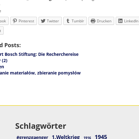
:
ook
Pinterest
Twitter
Tumblr
Drucken
LinkedIn
t
d Posts:
t Bosch Stiftung: Die Recherchereise
 (2)
en
ranie materiałów, zbieranie pomysłów
Schlagwörter
1945
1.Weltkrieg
#grenzgaenger
1916