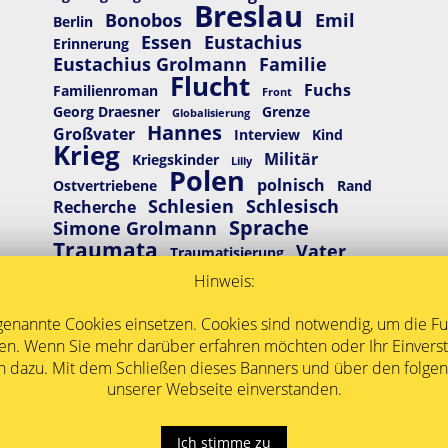
Breslau
Bonobos
Emil
Berlin
Essen
Eustachius
Erinnerung
Eustachius Grolmann
Familie
Flucht
Fuchs
Familienroman
Front
Georg Draesner
Grenze
Globalisierung
Hannes
Großvater
Interview
Kind
Krieg
Militär
Kriegskinder
Lilly
Polen
polnisch
Ostvertriebene
Rand
Schlesien
Schlesisch
Recherche
Sprache
Simone Grolmann
Traumata
Vater
Traumatisierung
Wroclaw
Vertreibung
Wolf
Hinweis:
Wrocław
Zug
genannte Cookies einsetzen. Cookies sind notwendig, um die Fu
ren. Wenn Sie mehr darüber erfahren möchten oder Ihr Einvers
 dazu. Mit dem Schließen dieses Banners und über den folgende
unserer Webseite einverstanden.
Ich stimme zu