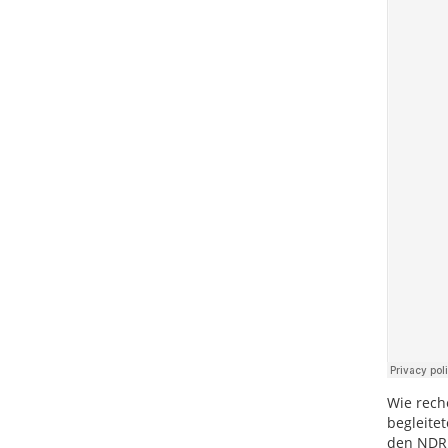
Wie rech
begleite
den NDR