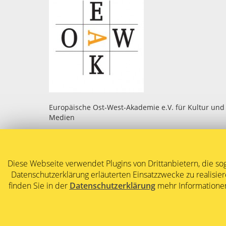
Europäische Ost-West-Akademie e.V. für Kultur und
Medien
2014 © Ulrike Draesner
Creative Commons Lizenzvertrag
Diese Webseite verwendet Plugins von Drittanbietern, die so
Dieses Werk ist lizenziert unter einer
Creative
Commons Namensnennung - Nicht kommerziell -
Datenschutzerklärung erläuterten Einsatzzwecke zu realisie
Keine Bearbeitungen 4.0 International Lizenz
.
finden Sie in der
Datenschutzerklärung
mehr Informationen
Impressum
Haftungsausschluss
Datenschutzerklärung