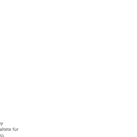
ny
ltete für
s).