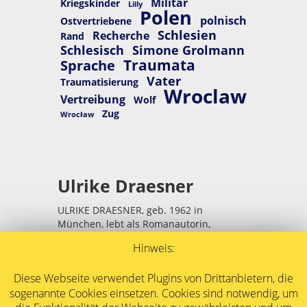
Militär
Kriegskinder
Lilly
Polen
polnisch
Ostvertriebene
Schlesien
Recherche
Rand
Schlesisch
Simone Grolmann
Traumata
Sprache
Vater
Traumatisierung
Wroclaw
Vertreibung
Wolf
Zug
Wrocław
Ulrike Draesner
ULRIKE DRAESNER, geb. 1962 in
München, lebt als Romanautorin,
Lyrikerin und Essayistin in Berlin.
Hinweis:
Ihr erstes Buch, gedächtnisschleifen,
Gedichte, erschien 1995. Es folgten
Diese Webseite verwendet Plugins von Drittanbietern, die
Romane, Erzählungen, Gedichtbände und
sogenannte Cookies einsetzen. Cookies sind notwendig, um
Essays.