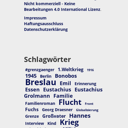
Nicht kommerziell - Keine
Bearbeitungen 4.0 International Lizenz
.
Impressum
Haftungsausschluss
Datenschutzerklärung
Schlagwörter
1.Weltkrieg
#grenzgaenger
1916
1945
Bonobos
Berlin
Breslau
Emil
Erinnerung
Essen
Eustachius
Eustachius
Grolmann
Familie
Flucht
Familienroman
Front
Fuchs
Georg Draesner
Globalisierung
Hannes
Großvater
Grenze
Krieg
Interview
Kind