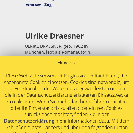
Zug
Wrocław
Ulrike Draesner
ULRIKE DRAESNER, geb. 1962 in
München, lebt als Romanautorin,
Lyrikerin und Essayistin in Berlin.
Hinweis:
Ihr erstes Buch, gedächtnisschleifen,
Gedichte, erschien 1995. Es folgten
Diese Webseite verwendet Plugins von Drittanbietern, die
Romane, Erzählungen, Gedichtbände und
sogenannte Cookies einsetzen. Cookies sind notwendig, um
Essays.
die Funktionalität der Webseite zu gewährleisten und um
Draesner stammt aus einer schlesisch-
die in der Datenschutzerklärung erläuterten Einsatzzwecke
bayrischen Familie. Ihre Kindheit war von
zu realisieren. Wenn Sie mehr darüber erfahren möchten
der gemischten Herkunft ihrer Eltern
oder Ihr Einverständnis zu allen oder einigen Cookies
bestimmt: Katholizismus und
zurückziehen möchten, finden Sie in der
Protestantismus, Bürgertum und
Datenschutzerklärung
mehr Informationen dazu. Mit dem
Bäuerliches, verschiedene Dialekte und
Schließen dieses Banners und über den folgenden Button
Traditionen überkreuzten sich. Im