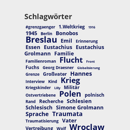
Schlagwörter
1.Weltkrieg
#grenzgaenger
1916
1945
Bonobos
Berlin
Breslau
Emil
Erinnerung
Essen
Eustachius
Eustachius
Grolmann
Familie
Flucht
Familienroman
Front
Fuchs
Georg Draesner
Globalisierung
Hannes
Großvater
Grenze
Krieg
Interview
Kind
Militär
Kriegskinder
Lilly
Polen
polnisch
Ostvertriebene
Schlesien
Recherche
Rand
Schlesisch
Simone Grolmann
Traumata
Sprache
Vater
Traumatisierung
Wroclaw
Vertreibung
Wolf