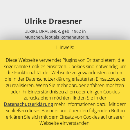
Ulrike Draesner
ULRIKE DRAESNER, geb. 1962 in
München, lebt als Romanautorin,
Lyrikerin und Essayistin in Berlin.
Hinweis:
Ihr erstes Buch, gedächtnisschleifen,
Gedichte, erschien 1995. Es folgten
Diese Webseite verwendet Plugins von Drittanbietern, die
Romane, Erzählungen, Gedichtbände und
sogenannte Cookies einsetzen. Cookies sind notwendig, um
Essays.
die Funktionalität der Webseite zu gewährleisten und um
Draesner stammt aus einer schlesisch-
die in der Datenschutzerklärung erläuterten Einsatzzwecke
bayrischen Familie. Ihre Kindheit war von
zu realisieren. Wenn Sie mehr darüber erfahren möchten
der gemischten Herkunft ihrer Eltern
oder Ihr Einverständnis zu allen oder einigen Cookies
bestimmt: Katholizismus und
zurückziehen möchten, finden Sie in der
Protestantismus, Bürgertum und
Datenschutzerklärung
mehr Informationen dazu. Mit dem
Bäuerliches, verschiedene Dialekte und
Schließen dieses Banners und über den folgenden Button
Traditionen überkreuzten sich. Im
erklären Sie sich mit dem Einsatz von Cookies auf unserer
Außenraum spielte die
Webseite einverstanden.
Fluchtgeschichte der Vaterfamilie keine
Rolle: es gab keine Sprache dafür.